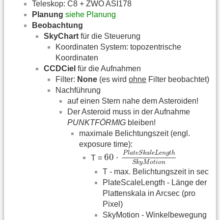
Teleskop: C8 + ZWO ASI178
Planung
siehe Planung
Beobachtung
SkyChart
für die Steuerung
Koordinaten System: topozentrische
Koordinaten
CCDCiel
für die Aufnahmen
Filter:
None
(es wird
ohne
Filter beobachtet)
Nachführung
auf einen Stern nahe dem Asteroiden!
Der Asteroid muss in der Aufnahme
PUNKTFÖRMIG
bleiben!
maximale Belichtungszeit (engl.
exposure time):
60
⋅
P
l
a
t
e
S
k
a
l
e
L
e
n
g
t
h
S
k
y
M
P
l
a
t
e
S
k
a
l
e
L
e
n
g
t
h
60
⋅
T =
S
k
y
M
o
t
i
o
n
T - max. Belichtungszeit in sec
PlateScaleLength - Länge der
Plattenskala in Arcsec (pro
Pixel)
SkyMotion - Winkelbewegung