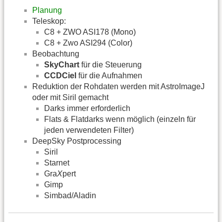
Planung
Teleskop:
C8 + ZWO ASI178 (Mono)
C8 + Zwo ASI294 (Color)
Beobachtung
SkyChart
für die Steuerung
CCDCiel
für die Aufnahmen
Reduktion der Rohdaten werden mit AstroImageJ
oder mit Siril gemacht
Darks immer erforderlich
Flats & Flatdarks wenn möglich (einzeln für
jeden verwendeten Filter)
DeepSky Postprocessing
Siril
Starnet
Gra
X
pert
Gimp
Simbad/Aladin